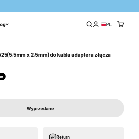
log
PL
Otwórz wyszukiwarkę
Otwórz stronę konta
Otwórz ko
5(5.5mm x 2.5mm) do kabla adaptera złącza
na
ne
Wyprzedane
Return