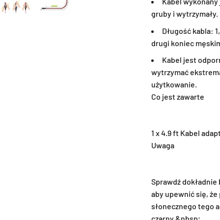
Kabel wykonany 
gruby i wytrzymały.
Długość kabla: 1
drugi koniec męski
Kabel jest odpor
wytrzymać ekstrema
użytkowanie.
Co jest zawarte
1 x 4.9 ft Kabel ad
Uwaga
Sprawdź dokładnie 
aby upewnić się, że
słonecznego tego a
czarny.&nbsp;