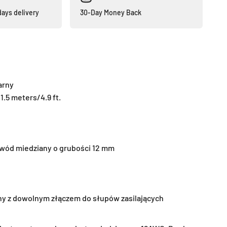
days delivery
30-Day Money Back
arny
.5 meters/4.9 ft.
wód miedziany o grubości 12 mm
ny z dowolnym złączem do słupów zasilających