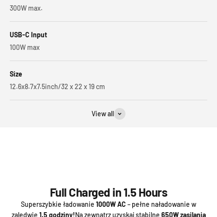
300W max.
USB-C Input
100W max
Size
12.6x8.7x7.5inch/‎32 x 22 x 19 cm
View all
Full Charged in 1.5 Hours
Superszybkie ładowanie
1000W AC
– pełne naładowanie w
zaledwie
1,5 godziny!
Na zewnątrz uzyskaj stabilne
650W zasilania