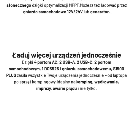
słonecznego
dzięki optymalizacji MPPT.Możesz też ładować przez
gniazdo samochodowe 12V/24V
lub
generator
.
Ładuj więcej urządzeń jednocześnie
Dzięki
4 portom AC
,
2 USB-A
,
2 USB-C
,
2 portom
samochodowym
,
1 DC5525
i
gniazdu samochodowemu
,
S1500
PLUS
zasila wszystkie Twoje urządzenia jednocześnie – od laptopa
po sprzęt kempingowy.Idealny na
kemping, wędkowanie,
imprezy, awarie prądu
i nie tylko.