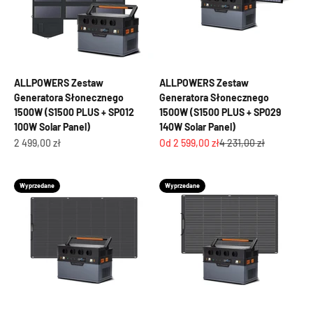
ALLPOWERS Zestaw
ALLPOWERS Zestaw
Generatora Słonecznego
Generatora Słonecznego
1500W (S1500 PLUS + SP012
1500W (S1500 PLUS + SP029
100W Solar Panel)
140W Solar Panel)
Cena promocyjna
Cena promocyjna
Cena regularna
2 499,00 zł
Od 2 599,00 zł
4 231,00 zł
Wyprzedane
Wyprzedane