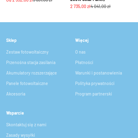
Cena promocyjna
Cena regularna
2 735,00 zł
4 041,00 zł
Sklep
Więcej
Zestaw fotowoltaiczny
O nas
Przenośna stacja zasilania
Płatności
Akumulatory rozszerzające
Warunki i postanowienia
Panele fotowoltaiczne
Polityka prywatności
Akcesoria
Program partnerski
Wsparcie
Skontaktuj się z nami
Zasady wysyłki