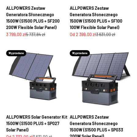
ALLPOWERS Zestaw
ALLPOWERS Zestaw
Generatora Słonecznego
Generatora Słonecznego
1500W (S1500 PLUS + SF200
1500W (S1500 PLUS + SF100
200W Flexible Solar Panel)
100W Flexible Solar Panel)
Cena promocyjna
Cena regularna
Cena promocyjna
Cena regularna
3 799,00 zł
5 737,84 zł
Od 2 399,00 zł
3 631,00 zł
Wyprzedane
Wyprzedane
ALLPOWERS Solar Generator Kit
ALLPOWERS Zestaw
1500W (S1500 PLUS + SP027
Generatora Słonecznego
Solar Panel)
1500W (S1500 PLUS + SP033
200W Solar Panel)
Cena promocyjna
Cena regularna
Od 2 332,00 zł
3 631,00 zł