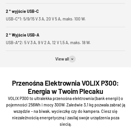
2 * wyjście USB-C
USB-C*1: 5/9/15 V 3 A, 20 V 5 A, maks. 100 W.
2 * Wyjście USB-A
USB-A*2: 5 V 3 A, 9 V 2 A, 12 V 1,5 A, maks. 18 W.
View all
Przenośna Elektrownia VOLIX P300:
Energia w Twoim Plecaku
VOLIX P300 to ultralekka przenośna elektrownia (bank energii) o
pojemności 256Wh i mocy 300W. Zaledwie 3,1 kg pozwala zabrać ją
wszędzie – na biwak, wycieczkę czy do kampera. Ciesz się
niezależnością energetyczną i zasilaj swoje urządzenia poza
siecią.