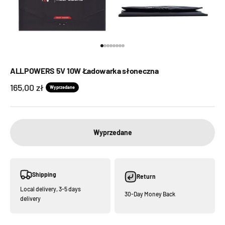
Przejdź do 1
Przejdź do 2
Przejdź do 3
Przejdź do 4
Przejdź do 5
Przejdź do 6
Przejdź do 7
Przejdź do 8
ALLPOWERS 5V 10W Ładowarka słoneczna
Cena promocyjna
165,00 zł
Wyprzedane
Wyprzedane
Shipping
Return
Local delivery, 3-5 days
30-Day Money Back
delivery