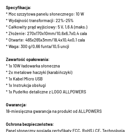
Specyfikacja:
* Moc szczytowa panelu słonecznego: 10 W
* Wydajność transformacji: 22%-25%
* Całkowity prąd wyjściowy: 5 V, 1,6 A (maks.)
* Złożenie: 270x170x10mm/10,6x6,7x0,4 cala
* Otwarte: 465x265x3mm/18,4x10,4x0,1 cala
* Waga: 300 g/0,66 funta/10,5 uncji
Zawartość opakowania:
* 1x 10W ładowarka słoneczna
* 2x metalowe haczyki (karabińczyki)
* 1x Kabel Micro USB
* 1x Instrukcja obsługi
* 1x Pudełko detaliczne z LOGO ALLPOWERS
Gwarancja:
18-miesięczna gwarancja na produkt od ALLPOWERS
Ochrona bezpieczeństwa:
Panel słoneczny posiada certyfikaty FCC, RoHS i CE. Technologia