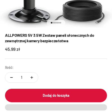
Przejdź do 1
Przejdź do 2
Przejdź do 3
Przejdź do 4
Przejdź do 5
Przejdź do 6
Przejdź do 7
ALLPOWERS 5V 3.5W Zestaw paneli słonecznych do
zewnętrznej kamery bezpieczeństwa
Cena promocyjna
45,99 zł
Ilość:
Dodaj do koszyka