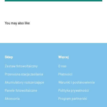
Sklep
Więcej
Zestaw fotowoltaiczny
O nas
Przenośna stacja zasilania
Płatności
Akumulatory rozszerzające
Warunki i postanowienia
Panele fotowoltaiczne
Polityka prywatności
Akcesoria
Program partnerski