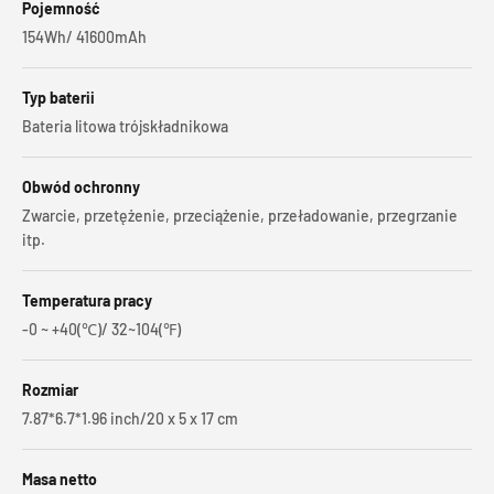
Pojemność
154Wh/ 41600mAh
Typ baterii
Bateria litowa trójskładnikowa
Obwód ochronny
Zwarcie, przetężenie, przeciążenie, przeładowanie, przegrzanie
itp.
Temperatura pracy
-0 ~ +40(℃)/ 32~104(℉)
Rozmiar
7.87*6.7*1.96 inch/‎20 x 5 x 17 cm
Masa netto