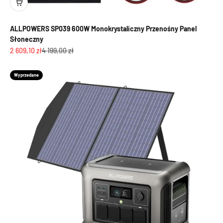
ALLPOWERS SP039 600W Monokrystaliczny Przenośny Panel
Słoneczny
Cena promocyjna
Cena regularna
2 609,10 zł
4 199,00 zł
Wyprzedane