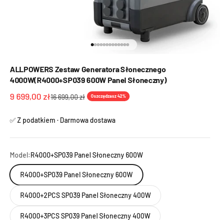
Przejdź do 1
Przejdź do 2
Przejdź do 3
Przejdź do 4
Przejdź do 5
Przejdź do 6
Przejdź do 7
Przejdź do 8
Przejdź do 9
Przejdź do 10
Przejdź do 11
Przejdź do 12
Przejdź do 13
ALLPOWERS Zestaw Generatora Słonecznego
4000W(R4000+SP039 600W Panel Słoneczny)
Cena promocyjna
9 699,00 zł
Cena regularna
16 699,00 zł
Oszczędzasz 42%
✅ Z podatkiem · Darmowa dostawa
Model:
R4000+SP039 Panel Słoneczny 600W
R4000+SP039 Panel Słoneczny 600W
R4000+2PCS SP039 Panel Słoneczny 400W
R4000+3PCS SP039 Panel Słoneczny 400W