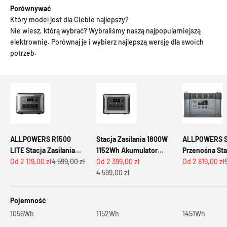
Porównywać
Który model jest dla Ciebie najlepszy?
Nie wiesz, którą wybrać? Wybraliśmy naszą najpopularniejszą
elektrownię. Porównaj je i wybierz najlepszą wersję dla swoich
potrzeb.
ALLPOWERS R1500
Stacja Zasilania 1800W
ALLPOWERS S
LITE Stacja Zasilania
1152Wh Akumulator
Przenośna Sta
Cena promocyjna
Cena regularna
Cena promocyjna
Cena promocy
1600W 1056Wh
Od 2 119,00 zł
4 599,00 zł
LiFePO4 ALLPOWERS
Od 2 399,00 zł
Zasilania 24
Od 2 819,00 zł
Cena regularna
Akumulator LiFePO4
R1500
4 599,00 zł
1451Wh
Pojemność
1056Wh
1152Wh
1451Wh