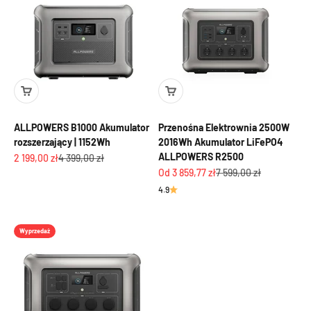
ALLPOWERS B1000 Akumulator
Przenośna Elektrownia 2500W
rozszerzający | 1152Wh
2016Wh Akumulator LiFePO4
ALLPOWERS R2500
Cena promocyjna
Cena regularna
2 199,00 zł
4 399,00 zł
Cena promocyjna
Cena regularna
Od 3 859,77 zł
7 599,00 zł
4.9
Wyprzedaż