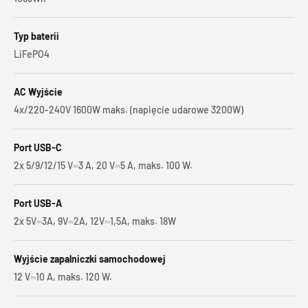
Typ baterii
LiFePO4
AC Wyjście
4x/220-240V 1600W maks. (napięcie udarowe 3200W)
Port USB-C
2x 5/9/12/15 V⎓3 A, 20 V⎓5 A, maks. 100 W.
Port USB-A
2x 5V⎓3A, 9V⎓2A, 12V⎓1,5A, maks. 18W
Wyjście zapalniczki samochodowej
12 V⎓10 A, maks. 120 W.