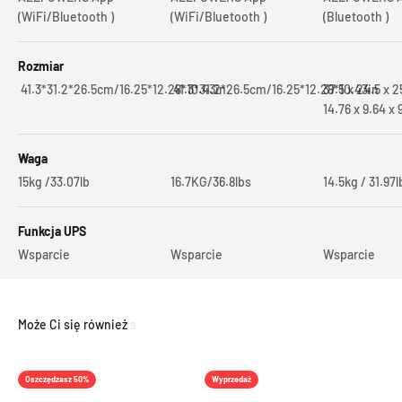
(WiFi/Bluetooth )
(WiFi/Bluetooth )
(Bluetooth )
Rozmiar
41.3*31.2*26.5cm/16.25*12.28*10.43in
41.3*31.2*26.5cm/16.25*12.28*10.43in
37.5 x 24.5 x 
14.76 x 9.64 x 
Waga
15kg /33.07lb
16.7KG/36.8lbs
14.5kg / 31.97l
Funkcja UPS
Wsparcie
Wsparcie
Wsparcie
Oszczędzasz 50%
Wyprzedaż