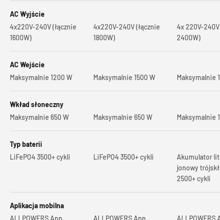
AC Wyjście
4x220V-240V (łącznie
4x220V-240V (łącznie
4x 220V-240V 
1600W)
1800W)
2400W)
AC Wejście
Maksymalnie 1200 W
Maksymalnie 1500 W
Maksymalnie 
Wkład słoneczny
Maksymalnie 650 W
Maksymalnie 650 W
Maksymalnie 
Typ baterii
LiFePO4 3500+ cykli
LiFePO4 3500+ cykli
Akumulator li
jonowy trójsk
2500+ cykli
Aplikacja mobilna
ALLPOWERS App
ALLPOWERS App
ALLPOWERS 