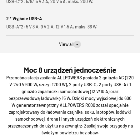
USB-C*2: 5/9/15 V 3 A, 20 V 5 A, maks. 200 W.
2 * Wyjście USB-A
USB-A*2: 5 V 3 A, 9 V 2 A, 12 V 1,5 A, maks. 36 W.
View all
Moc 8 urządzeń jednocześnie
Przenośna stacja zasilania ALLPOWERS posiada 2 gniazda AC (220
V-240 V 600 W, szczyt 1200 W), 2 porty USB-C, 2 porty USB-A i 1
gniazdo zapalniczki samochodowej (12 V/10 A) oraz
bezprzewodową ładowarkę 15 W. Dzięki mocy wyjściowej do 600
W generator zewnętrzny ALLPOWERS R600 został specjalnie
zaprojektowany do ładowania czajnika, soku, laptopów, lodówki
samochodowej, drona i innych urządzeń elektronicznych
przeznaczonych do użytku na zewnątrz. Zasilaj swoje przygody na
świeżym powietrzu bez obaw.