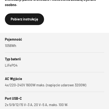
osobno.
Pobierz instrukcję
Pojemność
1056Wh
Typ baterii
LiFePO4
AC Wyjście
4x/220-240V 1600W maks. (napięcie udarowe 3200W)
Port USB-C
2x 5/9/12/15 V⎓3 A, 20 V⎓5 A, maks. 100 W.