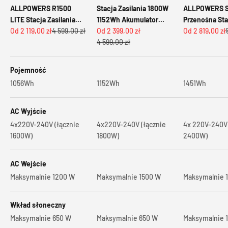
ALLPOWERS R1500
Stacja Zasilania 1800W
ALLPOWERS S
LITE Stacja Zasilania
1152Wh Akumulator
Przenośna Sta
Cena promocyjna
Cena regularna
Cena promocyjna
Cena promocy
1600W 1056Wh
Od 2 119,00 zł
4 599,00 zł
LiFePO4 ALLPOWERS
Od 2 399,00 zł
Zasilania 24
Od 2 819,00 zł
Cena regularna
Akumulator LiFePO4
R1500
4 599,00 zł
1451Wh
Pojemność
1056Wh
1152Wh
1451Wh
AC Wyjście
4x220V-240V (łącznie
4x220V-240V (łącznie
4x 220V-240V 
1600W)
1800W)
2400W)
AC Wejście
Maksymalnie 1200 W
Maksymalnie 1500 W
Maksymalnie 
Wkład słoneczny
Maksymalnie 650 W
Maksymalnie 650 W
Maksymalnie 