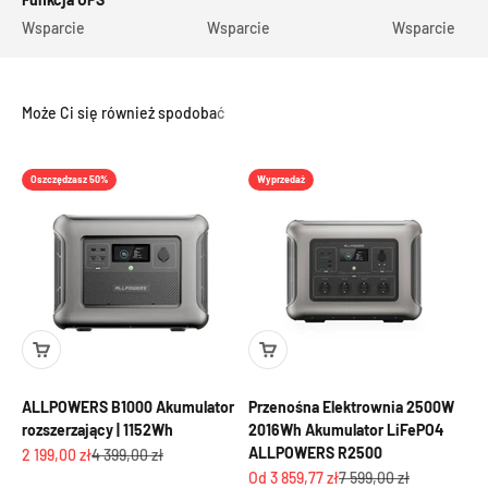
Wsparcie
Wsparcie
Wsparcie
Oszczędzasz 50%
Wyprzedaż
ALLPOWERS B1000 Akumulator
Przenośna Elektrownia 2500W
rozszerzający | 1152Wh
2016Wh Akumulator LiFePO4
ALLPOWERS R2500
Cena promocyjna
Cena regularna
2 199,00 zł
4 399,00 zł
Cena promocyjna
Cena regularna
Od 3 859,77 zł
7 599,00 zł