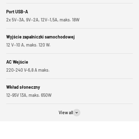
Port USB-A
2x 5V⎓3A, 9V⎓2A, 12V⎓1,5A, maks. 18W
Wyjście zapalniczki samochodowej
12 V⎓10 A, maks. 120 W.
AC Wejście
220-240 V-6,8 A maks.
Wkład słoneczny
12-95V 13A, maks. 650W
View all