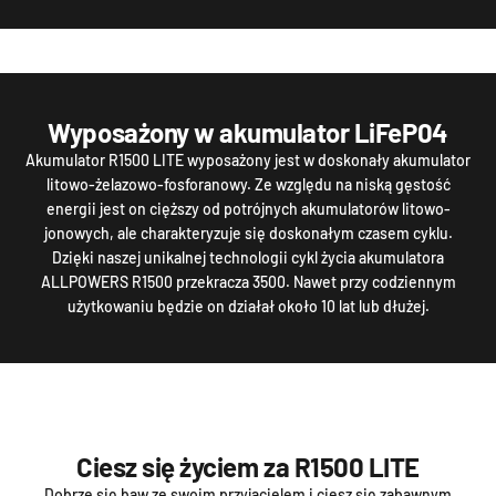
Wyposażony w akumulator LiFeP04
Akumulator R1500 LITE wyposażony jest w doskonały akumulator
litowo-żelazowo-fosforanowy. Ze względu na niską gęstość
energii jest on cięższy od potrójnych akumulatorów litowo-
jonowych, ale charakteryzuje się doskonałym czasem cyklu.
Dzięki naszej unikalnej technologii cykl życia akumulatora
ALLPOWERS R1500 przekracza 3500. Nawet przy codziennym
użytkowaniu będzie on działał około 10 lat lub dłużej.
Ciesz się życiem za R1500 LITE
Dobrze się baw ze swoim przyjacielem i ciesz się zabawnym