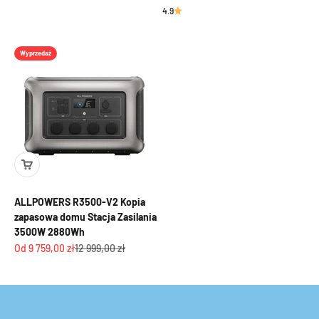
4.9
Wyprzedaż
ALLPOWERS R3500-V2 Kopia
zapasowa domu Stacja Zasilania
3500W 2880Wh
Cena promocyjna
Cena regularna
Od 9 759,00 zł
12 999,00 zł