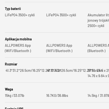
Typ baterii
LiFePO4 3500+ cykli
LiFePO4 3500+ cykli
Akumulator li
jonowy trójsk
2500+ cykli
Aplikacja mobilna
ALLPOWERS App
ALLPOWERS App
ALLPOWERS 
(WiFi/Bluetooth )
(WiFi/Bluetooth )
(Bluetooth )
Rozmiar
41.3*31.2*26.5cm/16.25*12.28*10.43in
41.3*31.2*26.5cm/16.25*12.28*10.43in
37.5 x 24.5 x 
14.76 x 9.64 x 
Waga
15kg /33.07lb
16.7KG/36.8lbs
14.5kg / 31.97l
Funkcja UPS