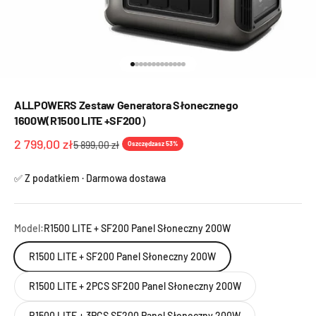
Przejdź do 1
Przejdź do 2
Przejdź do 3
Przejdź do 4
Przejdź do 5
Przejdź do 6
Przejdź do 7
Przejdź do 8
Przejdź do 9
Przejdź do 10
Przejdź do 11
Przejdź do 12
Przejdź do 13
ALLPOWERS Zestaw Generatora Słonecznego
1600W(R1500 LITE +SF200）
Cena promocyjna
2 799,00 zł
Cena regularna
5 899,00 zł
Oszczędzasz 53%
✅ Z podatkiem · Darmowa dostawa
Model:
R1500 LITE + SF200 Panel Słoneczny 200W
R1500 LITE + SF200 Panel Słoneczny 200W
R1500 LITE + 2PCS SF200 Panel Słoneczny 200W
R1500 LITE + 3PCS SF200 Panel Słoneczny 200W